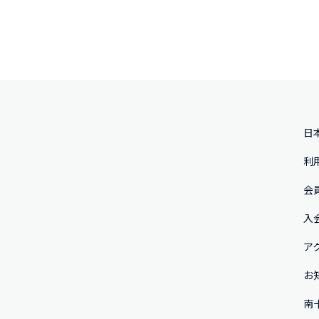
日
利
会
入
ア
お
南