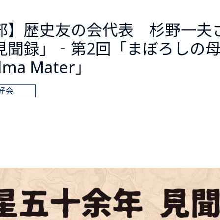
部】歴史友の会代表 杉野一夫
見聞録」‐第2回「まぼろしの母校
lma Mater」
好会