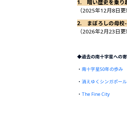
1. 暗い歴史を乗り
（2025年12月8日
2. まぼろしの母校-My
（2026年2月23日
◆過去の南十字星への寄
・
南十字星50年の歩み
・
消えゆくシンガポール
・
The Fine City