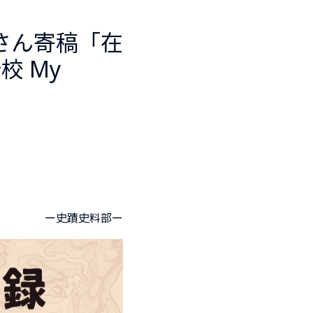
さん寄稿「在
 My
ー
史蹟史料部
ー