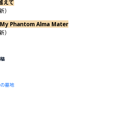
越えて
更新）
 Phantom Alma Mater
更新）
稿
の墓地