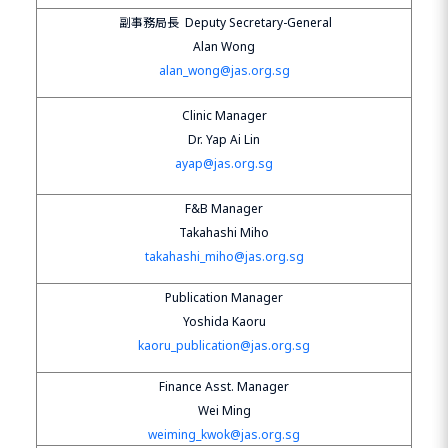
副事務局長
Deputy Secretary-General
Alan Wong
alan_wong@jas.org.sg
Clinic Manager
Dr. Yap Ai Lin
ayap@jas.org.sg
F&B Manager
Takahashi Miho
takahashi_miho@jas.org.sg
Publication Manager
Yoshida Kaoru
kaoru_publication@jas.org.sg
Finance Asst. Manager
Wei Ming
weiming_kwok@jas.org.sg