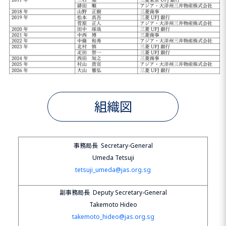
組織図
事務局長 Secretary-General
Umeda Tetsuji
tetsuji_umeda@jas.org.sg
副事務局長 Deputy Secretary-General
Takemoto Hideo
takemoto_hideo@jas.org.sg