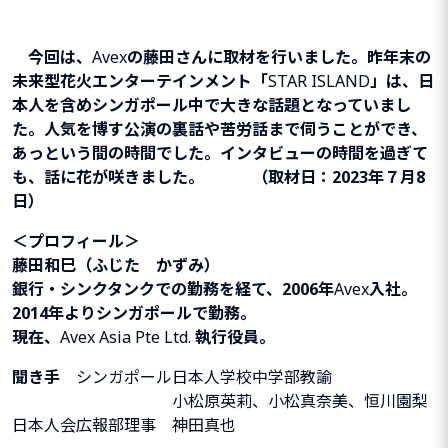
今回は、
Avex
の藤田さんに取材を行いました。
昨年末の
未来型花火エンターテインメント「
STAR ISLAND
」は、日
本人を含めシンガポール中で大きな話題となっていまし
た。人気を博す公演の裏話や苦労話まで伺うことができ、
あっという間の時間でした。インタビューの時間を過ぎて
も、話に花が咲きました。
（取材日：2023年７月8
日）
＜プロフィール＞
藤田和巳（ふじた かずみ）
銀行・シンクタンクでの勤務を経て、2006年
Avex
入社。
2014年よりシンガポールで勤務。
現在、
Avex Asia Pte Ltd.
執行役員。
聞き手
シンガポール日本人学校中学部教諭
小松原英莉、小松真奈美、恒川園梨
日本人会広報部理事 神田真也