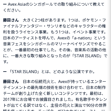
ー
Avex Asia
のシンガポールでの取り組みについて教えて
ください。
藤田さん
大きく2つ柱があります。1つは、ポケモン・フ
ァイナルファンタジー・サンリオなどのキャラクターの権
利を扱うライセンス事業。もう1つは、イベント事業です。
日本のアーティストを呼んで、
Avex
の「
a-nation
」という
音楽フェスをシンガポールのマリーナベイサンズでやるこ
とが、一番最初の仕事でした。その後、音楽系の活動の他
に、一番大きな取り組みとなったのが「
STAR ISLAND
」で
す。
ー
「
STAR ISLAND
」
とは、どのような公演ですか。
藤田さん
日本の伝統花火と、
Avex
が持っているエンター
テインメント
の最先端の技術を掛け合わせて、日本の制作
チームが創り上げた全く新しいコンテンツです。最初は、
2017年にお台場でお披露目されました。有名歌手やタレン
トが出てくる訳ではなく、主役の花火と演出で90分の世界