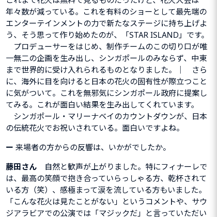
年々数が
減っている。これを有料のショーとして最先端の
エンターテインメント
の力で新たなステージに持ち上げよ
う、そう思って作り始めたのが、「
STAR ISLAND
」です。
プロデューサーをはじめ、制作チームのこの切り口が唯
一無二の企画を生み出し、シンガポールのみならず、中東
まで世界的に受け入れられるものとなりました。｜
さら
に、海外に目を向けると日本の花火の固有性が際立つこと
に気がついて。これを無邪気にシンガポール政府に提案し
てみる。これが面白い結果を生み出してくれています。
シンガポール・マリーナベイのカウントダウンが、日本
の伝統花火でお祝いされている。面白いですよね。
ー
来場者の方からの反響は、いかがでしたか。
藤田さん
自然と歓声が上がりました。特にフィナーレで
は、最高の笑顔で抱き合っていらっしゃる方、乾杯されて
いる方（笑）、感極まって涙を流している方もいました。
「こんな花火は見たことがない」というコメントや、サウ
ジアラビアでの公演では「マジックだ」と言っていただい