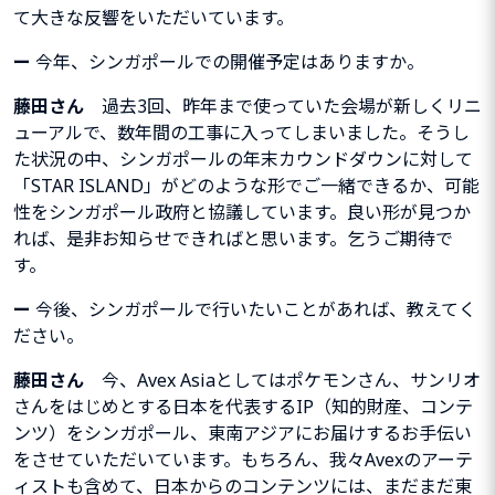
て大きな反響をいただいています。
ー
今年、シンガポールでの開催予定はありますか。
藤田さん
過去3回、昨年まで使っていた会場が新しくリニ
ューアルで、数年間の工事に入ってしまいました。そうし
た状況の中、シンガポールの年末カウンドダウンに対して
「
STAR ISLAND
」がどのような形でご一緒できるか、可能
性をシンガポール政府と協議しています。良い形が見つか
れば、是非お知らせできればと思います。乞うご期待で
す。
ー
今後、シンガポールで行いたいことがあれば、教えてく
ださい。
藤田さん
今、
Avex Asia
としてはポケモンさん、サンリオ
さんをは
じめとする日本を代表するIP（知的財産、コンテ
ンツ）をシンガポール、
東南アジアにお届けするお手伝い
をさせていただいています。もちろん、我々
Avex
のアーテ
ィストも含めて、日本からのコンテンツには、まだまだ東