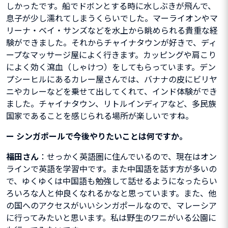
しかったです。船でドボンとする時に水しぶきが飛んで、
息子が少し濡れてしまうくらいでした。マーライオンやマ
リーナ・ベイ・サンズなどを水上から眺められる貴重な経
験ができました。それからチャイナタウンが好きで、ディ
ープなマッサージ屋によく行きます。カッピングや肩こり
によく効く瀉血（しゃけつ）をしてもらっています。デン
プシーヒルにあるカレー屋さんでは、バナナの皮にビリヤ
ニやカレーなどを乗せて出してくれて、インド体験ができ
ました。チャイナタウン、リトルインディアなど、多民族
国家であることを感じられる場所が楽しいですね。
ー
シンガポールで今後やりたいことは何ですか。
福田さん
：せっかく英語圏に住んでいるので、現在はオン
ラインで英語を学習中です。また中国語を話す方が多いの
で、ゆくゆくは中国語も勉強して話せるようになったらい
ろいろな人と仲良くなれるかなと思っています。また、他
の国へのアクセスがいいシンガポールなので、マレーシア
に行ってみたいと思います。私は野生のワニがいる公園に