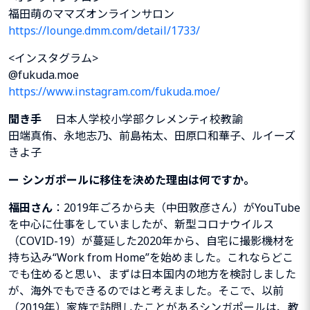
福田萌のママズオンラインサロン
https://lounge.dmm.com/detail/1733/
<インスタグラム>
@fukuda.moe
https://www.instagram.com/fukuda.moe/
聞き手
日本人学校小学部クレメンティ校教諭
田端真侑、永地志乃、前島祐太、田原口和華子、ルイーズ
きよ子
ー
シンガポールに移住を決めた理由は何ですか。
福田さん
：2019年ごろから夫（中田敦彦さん）がYouTube
を中心に仕事をしていましたが、新型コロナウイルス
（COVID-19）が蔓延した2020年から、自宅に撮影機材を
持ち込み“Work from Home”を始めました。これならどこ
でも住めると思い、まずは日本国内の地方を検討しました
が、海外でもできるのではと考えました。そこで、以前
（2019年）家族で訪問したことがあるシンガポールは、教