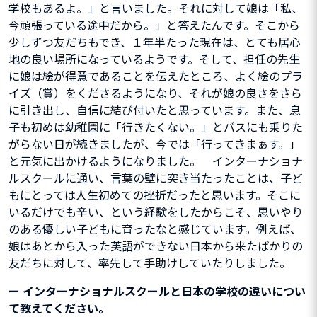
学校もあるよ。」と言いました。それに対して娘は「私、
今頑張っている途中だから。」と答えたんです。そこから
少しずつ友だちもでき、１年半たった現在は、とても居心
地の良い場所になっているようです。そして、担任の先生
に娘は絵が得意であることを伝えたところ、よく絵のプラ
イズ（賞）をくださるようになり、それが娘の良さをさら
に引き出し、自信に結び付いたと思っています。また、息
子も初めは幼稚園に「行きたくない。」とバスにも乗りた
がらない日が続きましたが、今では「行ってきまぁす。」
と元気に出かけるようになりました。 インターナショナ
ルスクールに通い、言葉の壁に突き当たったことは、子ど
もにとっては人生初めての挫折だったと思います。そこに
いるだけでも辛い、という経験をしたからこそ、思いやり
のある優しい子どもに育ったなと感じています。例えば、
娘はあとから入った英語ができない日本から来たばかりの
友だちに対して、率先して手助けしていたりしました。
ー
インターナショナルスクールと日本の学校の違いについ
て教えてください。