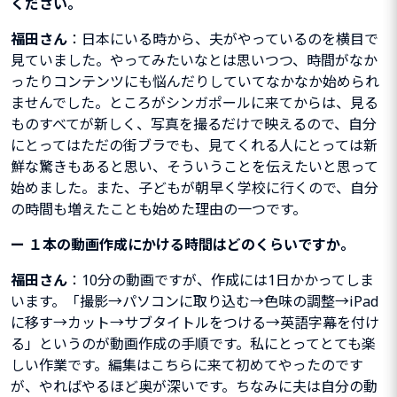
ください。
福田さん
：日本にいる時から、夫がやっているのを横目で
見ていました。やってみたいなとは思いつつ、時間がなか
ったりコンテンツにも悩んだりしていてなかなか始められ
ませんでした。ところがシンガポールに来てからは、見る
ものすべてが新しく、写真を撮るだけで映えるので、自分
にとってはただの街ブラでも、見てくれる人にとっては新
鮮な驚きもあると思い、そういうことを伝えたいと思って
始めました。また、子どもが朝早く学校に行くので、自分
の時間も増えたことも始めた理由の一つです。
ー
１本の動画作成にかける時間はどのくらいですか。
福田さん
：10分の動画ですが、作成には1日かかってしま
います。「撮影→パソコンに取り込む→色味の調整→iPad
に移す→カット→サブタイトルをつける→英語字幕を付け
る」というのが動画作成の手順です。私にとってとても楽
しい作業です。編集はこちらに来て初めてやったのです
が、やればやるほど奥が深いです。ちなみに夫は自分の動