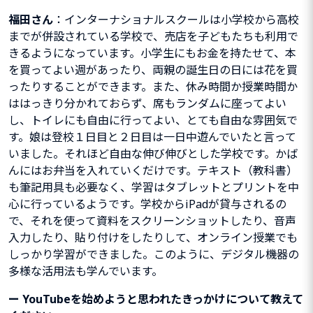
福田さん
：インターナショナルスクールは小学校から高校
までが併設されている学校で、売店を子どもたちも利用で
きるようになっています。小学生にもお金を持たせて、本
を買ってよい週があったり、両親の誕生日の日には花を買
ったりすることができます。また、休み時間か授業時間か
ははっきり分かれておらず、席もランダムに座ってよい
し、トイレにも自由に行ってよい、とても自由な雰囲気で
す。娘は登校１日目と２日目は一日中遊んでいたと言って
いました。それほど自由な伸び伸びとした学校です。かば
んにはお弁当を入れていくだけです。テキスト（教科書）
も筆記用具も必要なく、学習はタブレットとプリントを中
心に行っているようです。学校からiPadが貸与されるの
で、それを使って資料をスクリーンショットしたり、音声
入力したり、貼り付けをしたりして、オンライン授業でも
しっかり学習ができました。このように、デジタル機器の
多様な活用法も学んでいます。
ー
YouTubeを始めようと思われたきっかけについて教えて