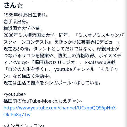
さん☆
1985年6月5日生まれ。
岩手県出身。
横浜国立大学卒業。
2006年ミス横浜国立大学。同年、 「ミスオブミスキャンパ
スクィーンコンテスト』 をきっかけに芸能界にデビュー。
現在2児の母。タレントとしてだけではなく、母親同士が
つながるサロンを提案や、防災士の資格取得、ボイスメデ
ィア<Voicy> 「福田萌のIziUラジオ」、 FRaU web連載
「自分の人生を歩く」、 youtubeチャンネル 「もえチャ
ン」など幅広く活動中。
現在は生活の拠点をシンガポールへ移している。
<youtube>
福田萌のYouTube-Moe ch.もえチャン-
https://www.youtube.com/channel/UCxbpQQS6pHnX-
Ok-Fp8q7Tw
<オンラインサロン>